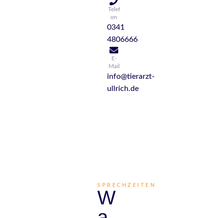
Telef
on
0341
4806666
E-
Mail
info@tierarzt-
ullrich.de
SPRECHZEITEN
W
a