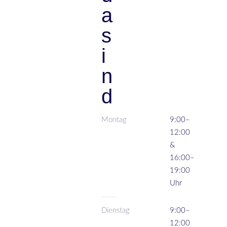
a
s
i
n
d
Montag
9:00–
12:00
&
16:00–
19:00
Uhr
Dienstag
9:00–
12:00