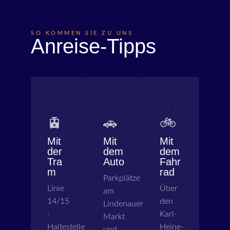
SO KOMMEN SIE ZU UNS
Anreise-Tipps
01
02
03
🚊
🚗
🚲
Mit
Mit
Mit
der
dem
dem
Tra
Auto
Fahr
m
rad
Parkplätze
Linie
Über
am
14/15
den
Lindenauer
·
Karl-
Markt
Haltestelle
Heine-
und