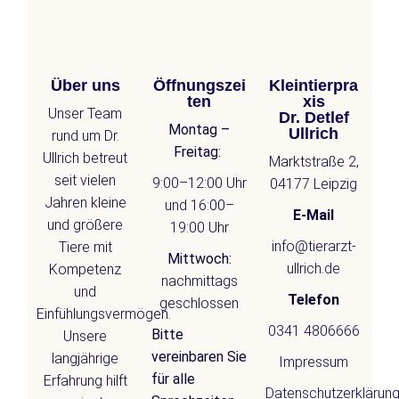
Über uns
Öffnungszei
Kleintierpra
ten
xis
Unser Team
Dr. Detlef
Montag –
Ullrich
rund um Dr.
Freitag:
Ullrich betreut
Marktstraße 2,
seit vielen
9:00–12:00 Uhr
04177 Leipzig
Jahren kleine
und 16:00–
E-Mail
und größere
19:00 Uhr
info@tierarzt-
Tiere mit
Mittwoch:
ullrich.de
Kompetenz
nachmittags
und
Telefon
geschlossen
Einfühlungsvermögen.
0341 4806666
Bitte
Unsere
vereinbaren Sie
langjährige
Impressum
für alle
Erfahrung hilft
Datenschutzerklärun