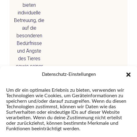
bieten
individuelle
Betreuung, die
auf die
besonderen
Bedürfnisse
und Ängste
des Tieres
sowie seiner
Besitzer
Datenschutz-Einstellungen
eingeht. Für
spezielle
Um dir ein optimales Erlebnis zu bieten, verwenden wir
Technologien wie Cookies, um Geräteinformationen zu
Anliegen
speichern und/oder darauf zuzugreifen. Wenn du diesen
vereinbaren wir
Technologien zustimmst, können wir Daten wie das
gerne
Surfverhalten oder eindeutige IDs auf dieser Website
verarbeiten. Wenn du deine Zustimmung nicht erteilst
persönliche
oder zurückziehst, können bestimmte Merkmale und
Termine.
Funktionen beeinträchtigt werden.