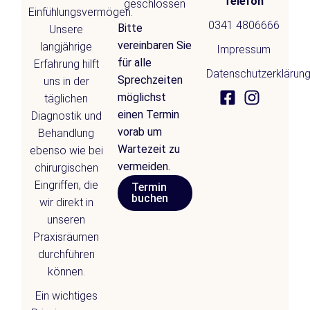
Telefon
geschlossen
Einfühlungsvermögen.
0341 4806666
Bitte
Unsere
vereinbaren Sie
langjährige
Impressum
für alle
Erfahrung hilft
Datenschutzerklärun
Sprechzeiten
uns in der
möglichst
täglichen
einen Termin
Diagnostik und
vorab um
Behandlung
Wartezeit zu
ebenso wie bei
vermeiden.
chirurgischen
Eingriffen, die
Termin
buchen
wir direkt in
unseren
Praxisräumen
durchführen
können.
Ein wichtiges