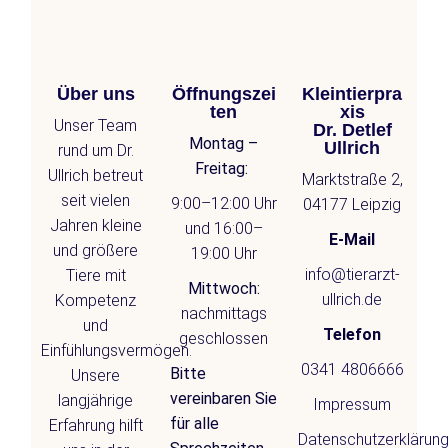
Über uns
Öffnungszei
Kleintierpra
ten
xis
Unser Team
Dr. Detlef
Montag –
Ullrich
rund um Dr.
Freitag:
Ullrich betreut
Marktstraße 2,
seit vielen
9:00–12:00 Uhr
04177 Leipzig
Jahren kleine
und 16:00–
E-Mail
und größere
19:00 Uhr
info@tierarzt-
Tiere mit
Mittwoch:
ullrich.de
Kompetenz
nachmittags
und
Telefon
geschlossen
Einfühlungsvermögen.
0341 4806666
Bitte
Unsere
vereinbaren Sie
langjährige
Impressum
für alle
Erfahrung hilft
Datenschutzerklärun