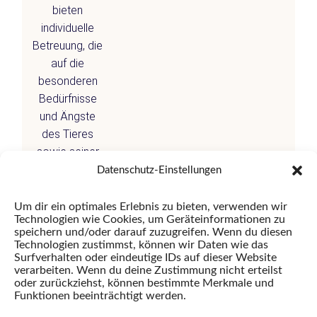
bieten
individuelle
Betreuung, die
auf die
besonderen
Bedürfnisse
und Ängste
des Tieres
sowie seiner
Besitzer
Datenschutz-Einstellungen
eingeht. Für
spezielle
Um dir ein optimales Erlebnis zu bieten, verwenden wir
Technologien wie Cookies, um Geräteinformationen zu
Anliegen
speichern und/oder darauf zuzugreifen. Wenn du diesen
vereinbaren wir
Technologien zustimmst, können wir Daten wie das
gerne
Surfverhalten oder eindeutige IDs auf dieser Website
verarbeiten. Wenn du deine Zustimmung nicht erteilst
persönliche
oder zurückziehst, können bestimmte Merkmale und
Termine.
Funktionen beeinträchtigt werden.